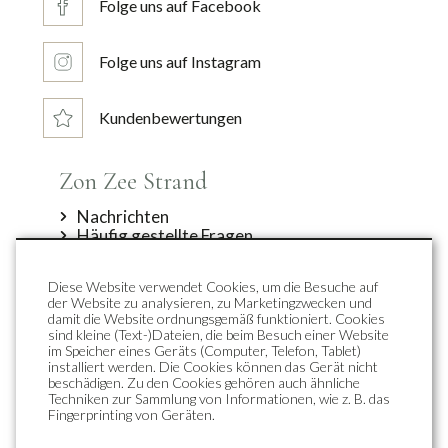
Folge uns auf Facebook
Folge uns auf Instagram
Kundenbewertungen
Zon Zee Strand
Nachrichten
Häufig gestellte Fragen
Angebote
Über uns
Diese Website verwendet Cookies, um die Besuche auf
Kontakt
der Website zu analysieren, zu Marketingzwecken und
Top Unterkünfte
Callantsoog
damit die Website ordnungsgemäß funktioniert. Cookies
sind kleine (Text-)Dateien, die beim Besuch einer Website
im Speicher eines Geräts (Computer, Telefon, Tablet)
Duynpark
Zentrum
installiert werden. Die Cookies können das Gerät nicht
Duynsuites
Fahrradwege
beschädigen. Zu den Cookies gehören auch ähnliche
Ferienwohnungen
Wanderwege
Techniken zur Sammlung von Informationen, wie z. B. das
Gruppenunterkunft
Strand und Meer
Fingerprinting von Geräten.
Zon Sneeuw Bergen
Het Zwanenwater