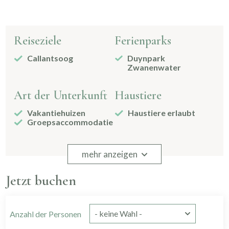
Reiseziele
Ferienparks
Callantsoog
Duynpark
Zwanenwater
Art der Unterkunft
Haustiere
Vakantiehuizen
Haustiere erlaubt
Groepsaccommodatie
Waschen und
Küche
mehr anzeigen
Trocknen
Filterkaffeemaschine
Jetzt buchen
Pfannen
Trockner
Besteck
Waschmaschine
Esstisch
Geschirr
Geschirrspüler
Anzahl der Personen
Gläser zum Trinken